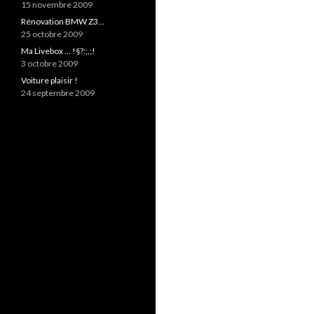
15 novembre 2009
Rénovation BMW Z3…
25 octobre 2009
Ma Livebox … !§?:;,;!
3 octobre 2009
Voiture plaisir !
24 septembre 2009