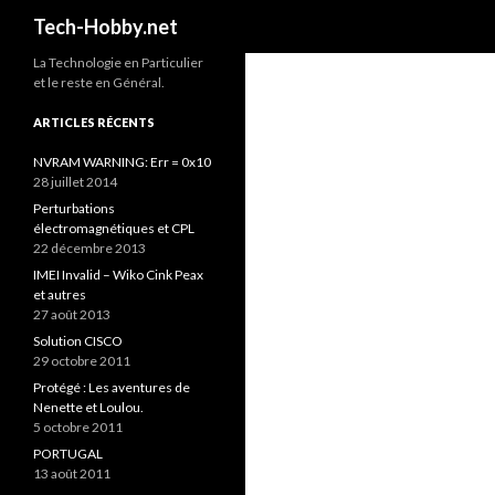
Recherche
Tech-Hobby.net
La Technologie en Particulier
et le reste en Général.
ARTICLES RÉCENTS
NVRAM WARNING: Err = 0x10
28 juillet 2014
Perturbations
électromagnétiques et CPL
22 décembre 2013
IMEI Invalid – Wiko Cink Peax
et autres
27 août 2013
Solution CISCO
29 octobre 2011
Protégé : Les aventures de
Nenette et Loulou.
5 octobre 2011
PORTUGAL
13 août 2011