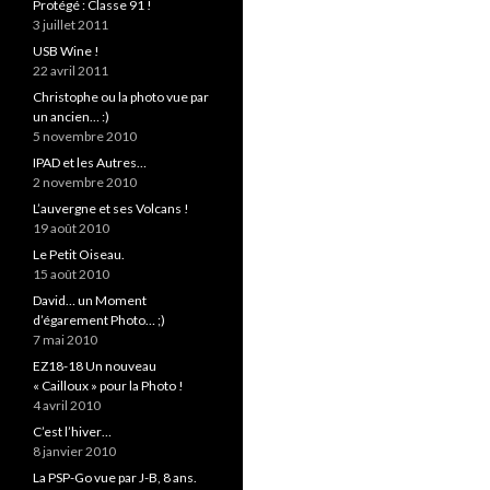
Protégé : Classe 91 !
3 juillet 2011
USB Wine !
22 avril 2011
Christophe ou la photo vue par
un ancien… :)
5 novembre 2010
IPAD et les Autres…
2 novembre 2010
L’auvergne et ses Volcans !
19 août 2010
Le Petit Oiseau.
15 août 2010
David… un Moment
d’égarement Photo… ;)
7 mai 2010
EZ18-18 Un nouveau
« Cailloux » pour la Photo !
4 avril 2010
C’est l’hiver…
8 janvier 2010
La PSP-Go vue par J-B, 8 ans.