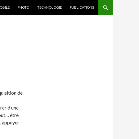
OBILE
PHOTO
TECHNOLOGIE
PUBLICATIONS
uisition de
brer d’une
 but… être
et appuyer