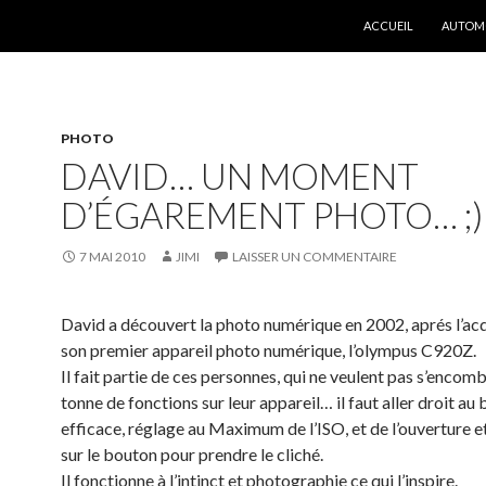
ALLER AU CONTENU
ACCUEIL
AUTOM
PHOTO
DAVID… UN MOMENT
D’ÉGAREMENT PHOTO… ;)
7 MAI 2010
JIMI
LAISSER UN COMMENTAIRE
David a découvert la photo numérique en 2002, aprés l’acq
son premier appareil photo numérique, l’olympus C920Z.
Il fait partie de ces personnes, qui ne veulent pas s’encom
tonne de fonctions sur leur appareil… il faut aller droit au
efficace, réglage au Maximum de l’ISO, et de l’ouverture 
sur le bouton pour prendre le cliché.
Il fonctionne à l’intinct et photographie ce qui l’inspire.