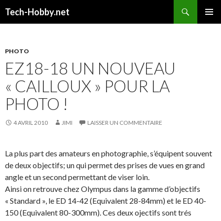
Recherche
Tech-Hobby.net
ALLER
MENU
AU
PRINCI
CONTENU
PHOTO
EZ18-18 UN NOUVEAU
« CAILLOUX » POUR LA
PHOTO !
4 AVRIL 2010
JIMI
LAISSER UN COMMENTAIRE
La plus part des amateurs en photographie, s’équipent souvent
de deux objectifs; un qui permet des prises de vues en grand
angle et un second permettant de viser loin.
Ainsi on retrouve chez Olympus dans la gamme d’objectifs
« Standard », le ED 14-42 (Equivalent 28-84mm) et le ED 40-
150 (Equivalent 80-300mm). Ces deux ojectifs sont trés