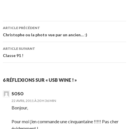
ARTICLE PRÉCÉDENT
Navigation
Christophe ou la photo vue par un ancien… :)
des
ARTICLE SUIVANT
articles
Classe 91 !
6 RÉFLEXIONS SUR « USB WINE ! »
SOSO
22 AVRIL 2011 À 20 H 36 MIN
Bonjour,
Pour moi j’en commande une cinquantaine !!!!! Pas cher
évidemment !