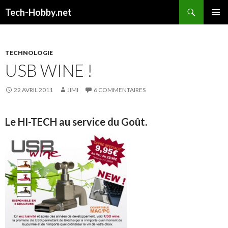
Recherche
Tech-Hobby.net
ALLER
MENU
AU
PRINCI
CONTENU
TECHNOLOGIE
USB WINE !
22 AVRIL 2011
JIMI
6 COMMENTAIRES
Le HI-TECH au service du Goût.