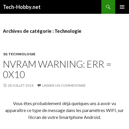
Recherche
Tech-Hobby.net
ALLER
MENU
AU
PRINCI
CONTENU
Archives de catégorie : Technologie
10
,
TECHNOLOGIE
NVRAM WARNING: ERR =
0X10
28 JUILLET 2014
LAISSER UN COMMENTAIRE
Vous êtes probablement déjà quelques uns à avoir vu
apparaître ce type de message dans les paramètres WIFI, sur
l’écran de votre Smartphone Android.