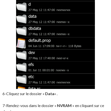
6-Cliquez sur le dossier «
Data
« .
7-Rendez-vous dans le dossier «
NVRAM
» en cliquant sur ce